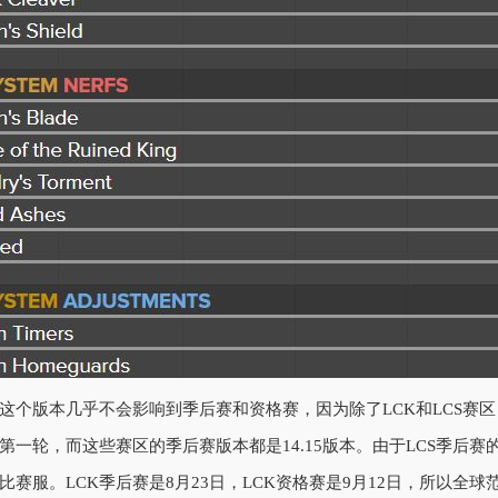
这个版本几乎不会影响到季后赛和资格赛，因为除了LCK和LCS赛
第一轮，而这些赛区的季后赛版本都是14.15版本。由于LCS季后赛的
比赛服。LCK季后赛是8月23日，LCK资格赛是9月12日，所以全球范