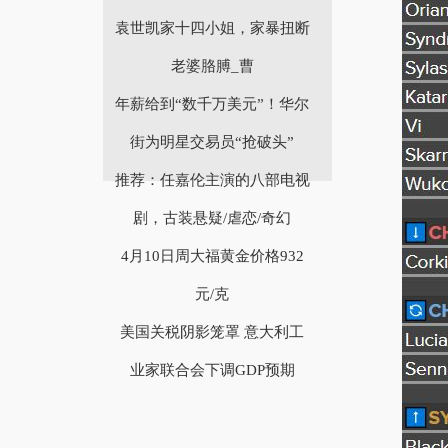
袁世凯家十四小姐，家暴扭断
老婆胳膊_曹
年薪给到“数千万美元”！华尔
街为明星交易员“抢破头”
推荐：任嘉伦主演的八部电视
剧，古装悬疑/虐恋/奇幻
4月10日周大福黄金价格932
元/克
美国关税阴影笼罩 意大利工
业家联合会下调GDP预期