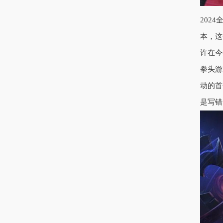
202
本，这
许在今
拳头游
动的首
是写错