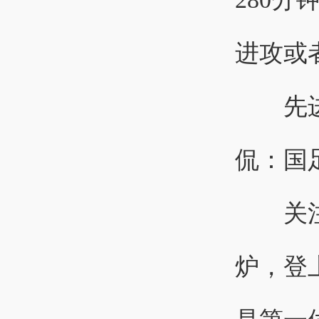
进攻或
先进球
侃：国
关注度
炉，登