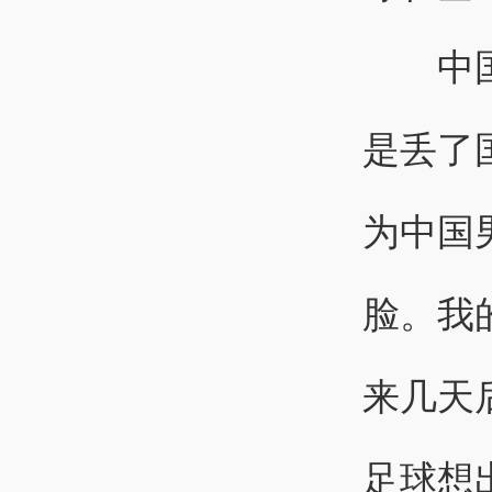
中国乒
是丢了
为中国
脸。我
来几天
足球想