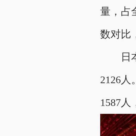
量，占
数对比
日本拥
212
1587