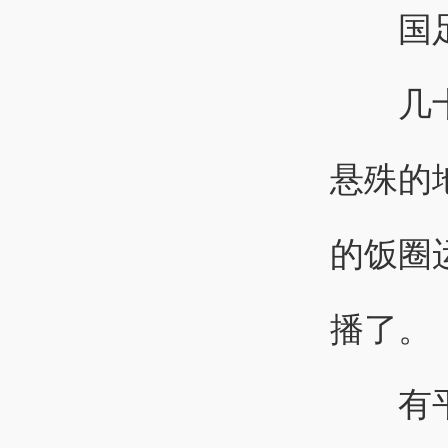
国足的
几十年
悬殊的
的饭圈
播了。
有平时