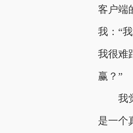
客户端
我：“
我很难
赢？”
我觉得
是一个