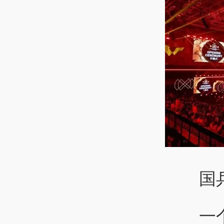
国乒
一个国