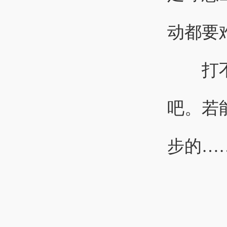
动都要
打不过
吧。若
步的…