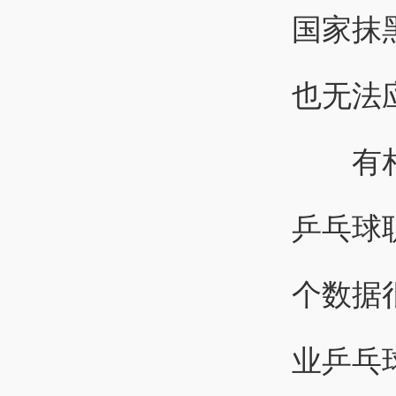
国家抹
也无法
有相对
乒乓球
个数据
业乒乓